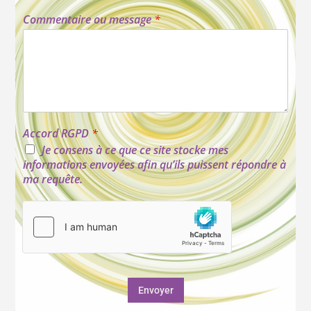
Commentaire ou message
*
Accord RGPD
*
Je consens à ce que ce site stocke mes
informations envoyées afin qu’ils puissent répondre à
ma requête.
Envoyer