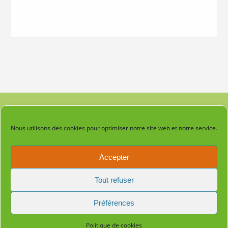
Alternative:
Accueil
Nous utilisons des cookies pour optimiser notre site web et notre service.
Mentions légales
Accepter
Laëtitia : 06 83 51 98 22 – contact@laetitia-guerisseuse.fr
Tout refuser
Préférences
© 2026 Laëtitia guerisseuse. Bento theme by Satori
Politique de cookies